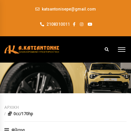
katsantonisepe@gmail.com
2108310011
ΑΡΧΙΚΗ
0cc/170hp
Φίλτρα