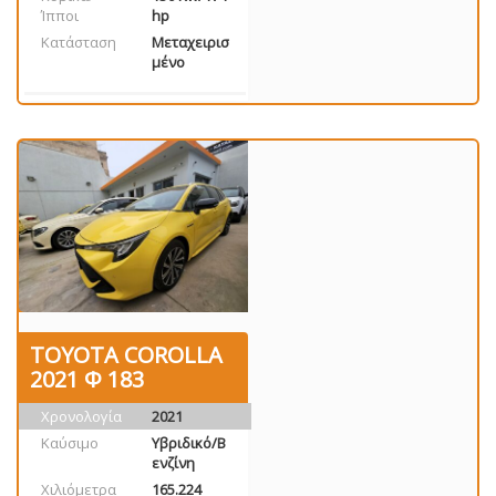
Ίπποι
hp
Κατάσταση
Μεταχειρισ
μένο
TOYOTA COROLLA
2021 Φ 183
Χρονολογία
2021
Καύσιμο
Υβριδικό/Β
ενζίνη
Χιλιόμετρα
165.224