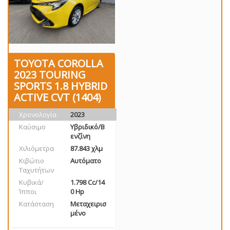
TOYOTA COROLLA
2023 TOURING
SPORTS 1.8 HYBRID
ACTIVE CVT (1404)
Χρονολογία
2023
Καύσιμο
Υβριδικό/Β
ενζίνη
Χιλιόμετρα
87.843 χλμ
Κιβώτιο
Αυτόματο
Ταχυτήτων
Κυβικά/
1.798 Cc/14
Ίπποι
0 Hp
Κατάσταση
Μεταχειρισ
μένο