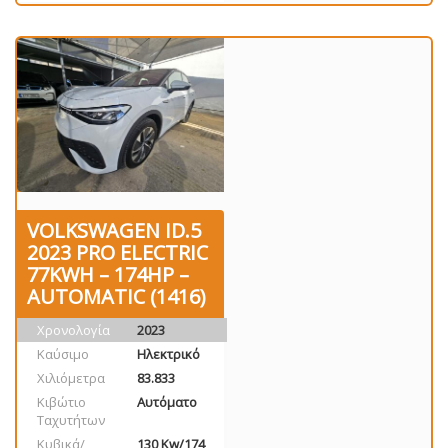
VOLKSWAGEN ID.5
2023 PRO ELECTRIC
77KWH – 174HP –
AUTOMATIC (1416)
Χρονολογία
2023
Καύσιμο
Ηλεκτρικό
Χιλιόμετρα
83.833
Κιβώτιο
Αυτόματο
Ταχυτήτων
Κυβικά/
130 Kw/174