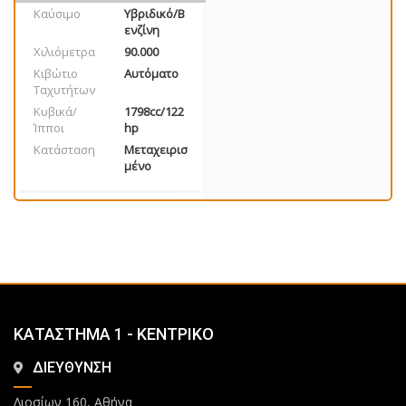
Καύσιμο
Υβριδικό/Β
ενζίνη
Χιλιόμετρα
90.000
Κιβώτιο
Αυτόματο
Ταχυτήτων
Κυβικά/
1798cc/122
Ίπποι
hp
Κατάσταση
Μεταχειρισ
μένο
ΚΑΤΑΣΤΗΜΑ 1 - ΚΕΝΤΡΙΚΟ
ΔΙΕΥΘΥΝΣΗ
Λιοσίων 160, Αθήνα