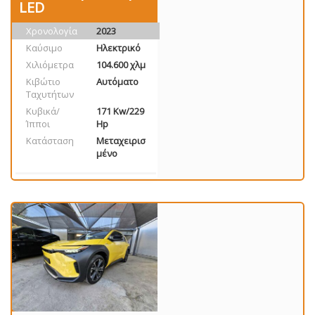
LED
Χρονολογία
2023
Καύσιμο
Ηλεκτρικό
Χιλιόμετρα
104.600 χλμ
Κιβώτιο
Αυτόματο
Ταχυτήτων
Κυβικά/
171 Kw/229
Ίπποι
Hp
Κατάσταση
Μεταχειρισ
μένο