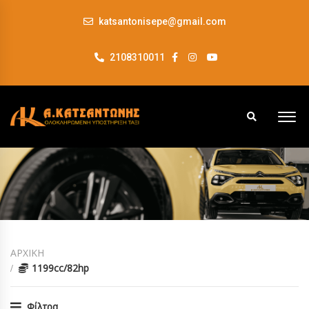
katsantonisepe@gmail.com
2108310011
ΑΡΧΙΚΗ
1199cc/82hp
Φίλτρα