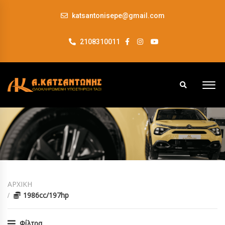
katsantonisepe@gmail.com
2108310011
ΑΡΧΙΚΗ
1986cc/197hp
Φίλτρα