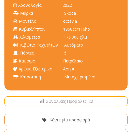
Χρονολογία
2022
Μάρκα
Skoda
Μοντέλο
octavia
Κυβικά/Ίπποι
1968cc/116hp
Χιλιόμετρα
175.000 χλμ
Κιβώτιο Ταχυτήτων
Αυτόματο
Πόρτες
5
Καύσιμο
Πετρέλαιο
Χρώμα Εξωτερικό
Aσημι
Κατάσταση
Μεταχειρισμένο
Συνολικές Προβολές:
22
Κάντε μία προσφορά