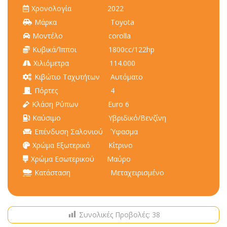
Χρονολογία
2022
Μάρκα
Toyota
Μοντέλο
corolla
Κυβικά/Ίπποι
1800cc/122hp
Χιλιόμετρα
114.000
Κιβώτιο Ταχυτήτων
Αυτόματο
Πόρτες
4
Κλάση Ρύπων
Euro 6
Καύσιμο
Υβριδικό/Βενζίνη
Επένδυση Σαλονιού
Ύφασμα
Χρώμα Εξωτερικό
Κίτρινο
Χρώμα Εσωτερικού
Μαύρο
Κατάσταση
Μεταχειρισμένο
Συνολικές Προβολές:
38