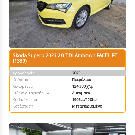
Skoda Superb 2023 2.0 TDI Ambition FACELIFT
(1380)
Χρονολογία
2023
Καύσιμο
Πετρέλαιο
Χιλιόμετρα
124.380 χλμ
Κιβώτιο Ταχυτήτων
Αυτόματο
Κυβικά/Ίπποι
1968cc/150hp
Κατάσταση
Μεταχειρισμένο