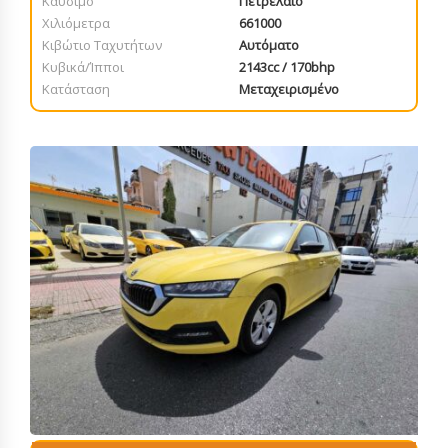
Καύσιμο
Πετρέλαιο
Χιλιόμετρα
661000
Κιβώτιο Ταχυτήτων
Αυτόματο
Κυβικά/Ίπποι
2143cc / 170bhp
Κατάσταση
Μεταχειρισμένο