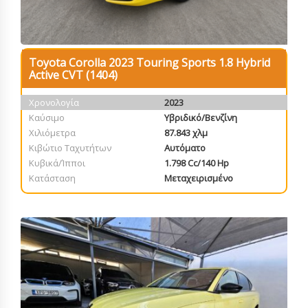
Toyota Corolla 2023 Touring Sports 1.8 Hybrid
Active CVT (1404)
Χρονολογία
2023
Καύσιμο
Υβριδικό/Βενζίνη
Χιλιόμετρα
87.843 χλμ
Κιβώτιο Ταχυτήτων
Αυτόματο
Κυβικά/Ίπποι
1.798 Cc/140 Hp
Κατάσταση
Μεταχειρισμένο