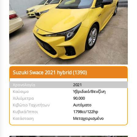
Suzuki Swace 2021 hybrid (1390)
Χρονολογία
2021
Καύσιμο
Υβριδικό/Βενζίνη
Χιλιόμετρα
90.000
Κιβώτιο Ταχυτήτων
Αυτόματο
Κυβικά/Ίπποι
1798cc/122hp
Κατάσταση
Μεταχειρισμένο