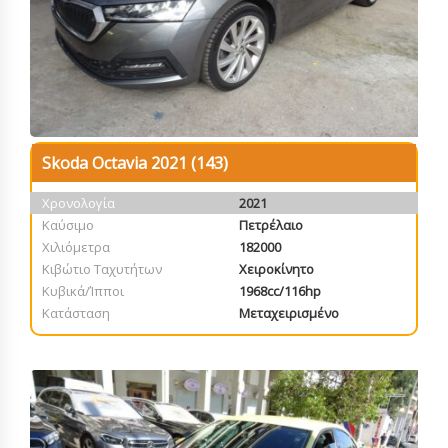
Skoda Octavia 2021 (143)
Χρονολογία
2021
Καύσιμο
Πετρέλαιο
Χιλιόμετρα
182000
Κιβώτιο Ταχυτήτων
Χειροκίνητο
Κυβικά/Ίπποι
1968cc/116hp
Κατάσταση
Μεταχειρισμένο