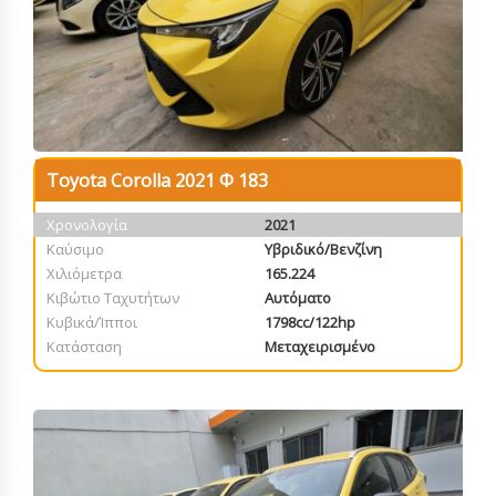
Toyota Corolla 2021 Φ 183
Χρονολογία
2021
Καύσιμο
Υβριδικό/Βενζίνη
Χιλιόμετρα
165.224
Κιβώτιο Ταχυτήτων
Αυτόματο
Κυβικά/Ίπποι
1798cc/122hp
Κατάσταση
Μεταχειρισμένο