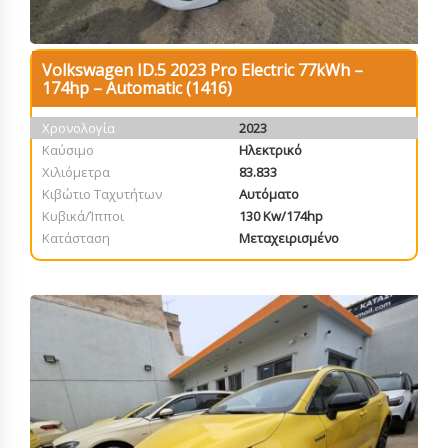
Volkswagen ID.5 2023 Pro Electric 77kWh –
174hp – Automatic (1416)
Χρονολογία
2023
Καύσιμο
Ηλεκτρικό
Χιλιόμετρα
83.833
Κιβώτιο Ταχυτήτων
Αυτόματο
Κυβικά/Ίπποι
130 Kw/174hp
Κατάσταση
Μεταχειρισμένο