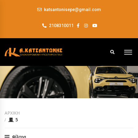
katsantonisepe@gmail.com
2108310011
ΑΡΧΙΚΗ
5
Φίλτρα