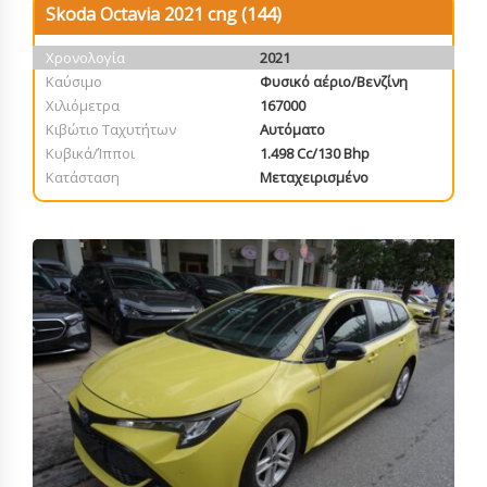
Skoda Octavia 2021 cng (144)
Χρονολογία
2021
Καύσιμο
Φυσικό αέριο/Βενζίνη
Χιλιόμετρα
167000
Κιβώτιο Ταχυτήτων
Αυτόματο
Κυβικά/Ίπποι
1.498 Cc/130 Bhp
Κατάσταση
Μεταχειρισμένο