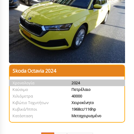
Skoda Octavia 2024
Χρονολογία
2024
Καύσιμο
Πετρέλαιο
Χιλιόμετρα
40000
Κιβώτιο Ταχυτήτων
Χειροκίνητο
Κυβικά/Ίπποι
1968cc/116hp
Κατάσταση
Μεταχειρισμένο