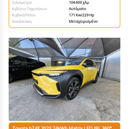
Χιλιόμετρα
104.600 χλμ
Κιβώτιο Ταχυτήτων
Αυτόματο
Κυβικά/Ίπποι
171 Kw/229 Hp
Κατάσταση
Μεταχειρισμένο
Toyota bZ4X 2023 74kWh Matrix LED JBL 360°