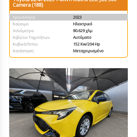
Camera (188)
Χρονολογία
2023
Καύσιμο
Ηλεκτρικό
Χιλιόμετρα
80.629 χλμ
Κιβώτιο Ταχυτήτων
Αυτόματο
Κυβικά/Ίπποι
152 Kw/204 Hp
Κατάσταση
Μεταχειρισμένο