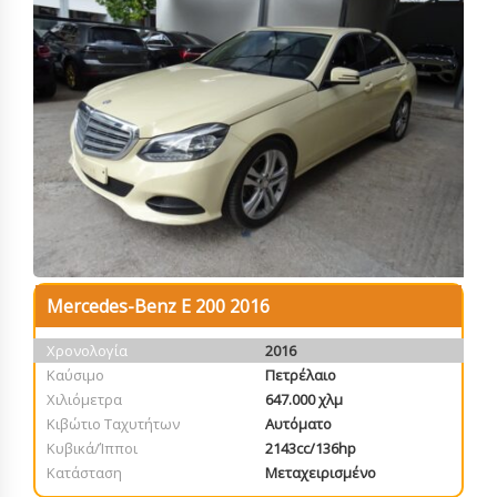
Mercedes-Benz E 200 2016
Χρονολογία
2016
Καύσιμο
Πετρέλαιο
Χιλιόμετρα
647.000 χλμ
Κιβώτιο Ταχυτήτων
Αυτόματο
Κυβικά/Ίπποι
2143cc/136hp
Κατάσταση
Μεταχειρισμένο