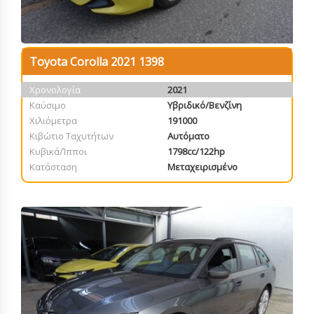
Toyota Corolla 2021 1398
Χρονολογία
2021
Καύσιμο
Υβριδικό/Βενζίνη
Χιλιόμετρα
191000
Κιβώτιο Ταχυτήτων
Αυτόματο
Κυβικά/Ίπποι
1798cc/122hp
Κατάσταση
Μεταχειρισμένο