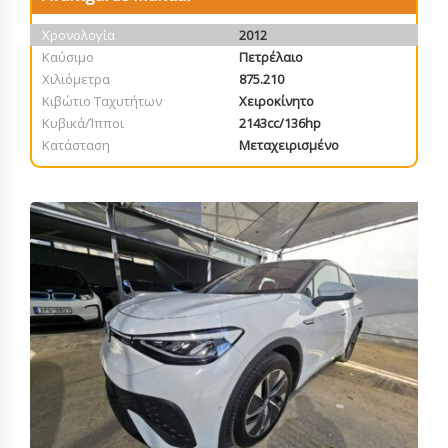
Χρονολογία
2012
Καύσιμο
Πετρέλαιο
Χιλιόμετρα
875.210
Κιβώτιο Ταχυτήτων
Χειροκίνητο
Κυβικά/Ίπποι
2143cc/136hp
Κατάσταση
Μεταχειρισμένο