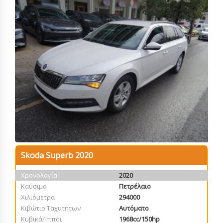
Skoda Superb 2020
Χρονολογία
2020
Καύσιμο
Πετρέλαιο
Χιλιόμετρα
294000
Κιβώτιο Ταχυτήτων
Αυτόματο
Κυβικά/Ίπποι
1968cc/150hp