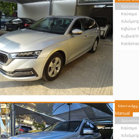
Χρονολο
Καύσιμο
Χιλιόμετ
Κιβώτιο 
Κυβικά/Ί
Κατάστα
Mercedes-
Manual
Χρονολο
Καύσιμο
Χιλιόμετ