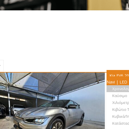
ΙΚΗ
Οχήματα
Ζάντες Αλουμινίου
Kia EV6 2
Navi | LED
Χρονολο
Καύσιμο
Χιλιόμετ
Κιβώτιο 
Κυβικά/Ί
Κατάστα