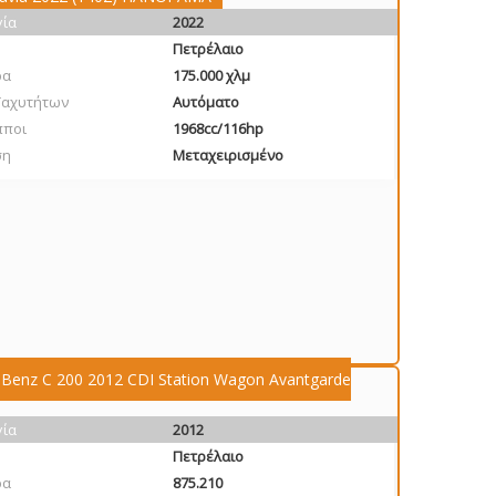
γία
2022
Πετρέλαιο
ρα
175.000 χλμ
Ταχυτήτων
Αυτόματο
πποι
1968cc/116hp
ση
Μεταχειρισμένο
Benz C 200 2012 CDI Station Wagon Avantgarde
γία
2012
Πετρέλαιο
ρα
875.210