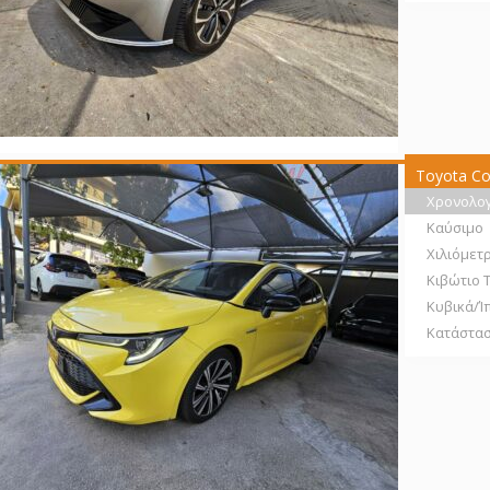
Toyota Cor
Χρονολο
Καύσιμο
Χιλιόμετ
Κιβώτιο 
Κυβικά/Ί
Κατάστα