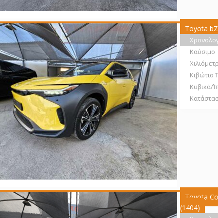
Toyota bZ
Χρονολο
Καύσιμο
Χιλιόμετ
Κιβώτιο 
Κυβικά/Ί
Κατάστα
Toyota Cor
(1404)