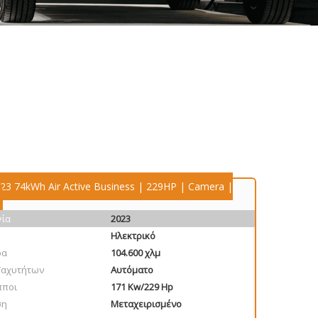
023 74kWh Air Active Business | 229HP | Camera |
γία
2023
Ηλεκτρικό
ρα
104.600 χλμ
Ταχυτήτων
Αυτόματο
πποι
171 Kw/229 Hp
ση
Μεταχειρισμένο