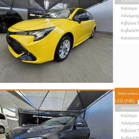
Χρονολο
Καύσιμο
Χιλιόμετ
Κιβώτιο 
Κυβικά/Ί
Κατάστα
Mercedes
LED (145)
Χρονολο
Καύσιμο
Χιλιόμετ
Κιβώτιο 
Κυβικά/Ί