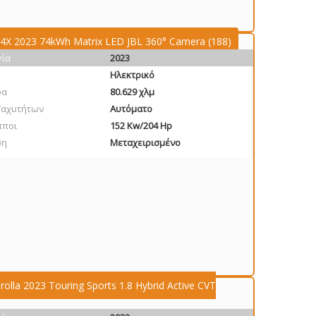
4X 2023 74kWh Matrix LED JBL 360° Camera (188)
γία
2023
Ηλεκτρικό
ρα
80.629 χλμ
Ταχυτήτων
Αυτόματο
πποι
152 Kw/204 Hp
ση
Μεταχειρισμένο
olla 2023 Touring Sports 1.8 Hybrid Active CVT