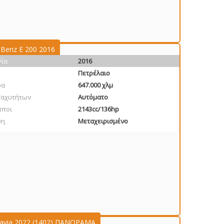
Benz E 200 2016
γία
2016
Πετρέλαιο
ρα
647.000 χλμ
Ταχυτήτων
Αυτόματο
πποι
2143cc/136hp
ση
Μεταχειρισμένο
tavia 2022 (1402) ΠΑΝΟΡΑΜΑ