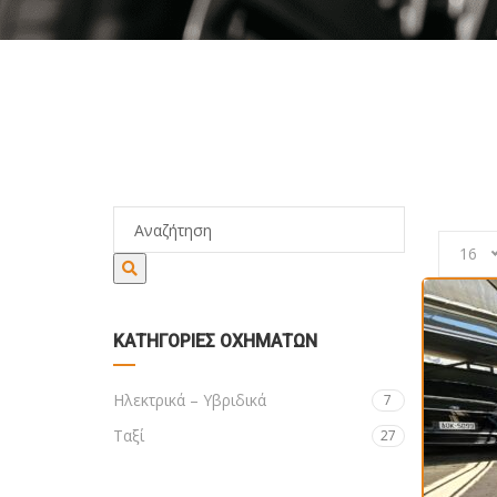
ΑΡΧ
16
ΚΑΤΗΓΟΡΊΕΣ ΟΧΗΜΆΤΩΝ
Ηλεκτρικά – Υβριδικά
7
Ταξί
27