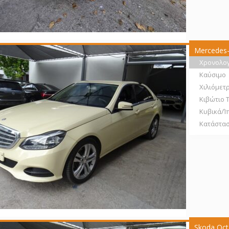
Mercedes-
Χρονολο
Καύσιμο
Χιλιόμετ
Κιβώτιο 
Κυβικά/Ί
Κατάστα
Skoda Oc