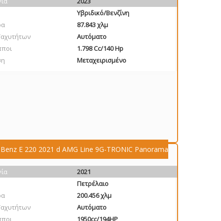
γία
2023
Υβριδικό/Βενζίνη
ρα
87.843 χλμ
Ταχυτήτων
Αυτόματο
πποι
1.798 Cc/140 Hp
ση
Μεταχειρισμένο
-Benz E 220 2021 d AMG Line 9G-TRONIC Panorama
γία
2021
Πετρέλαιο
ρα
200.456 χλμ
Ταχυτήτων
Αυτόματο
πποι
1950cc/194HP