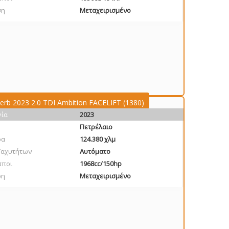
ση
Μεταχειρισμένο
erb 2023 2.0 TDI Ambition FACELIFT (1380)
γία
2023
Πετρέλαιο
ρα
124.380 χλμ
Ταχυτήτων
Αυτόματο
πποι
1968cc/150hp
ση
Μεταχειρισμένο