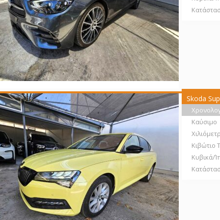
Κατάστα
Skoda Sup
Χρονολο
Καύσιμο
Χιλιόμετ
Κιβώτιο 
Κυβικά/Ί
Κατάστα