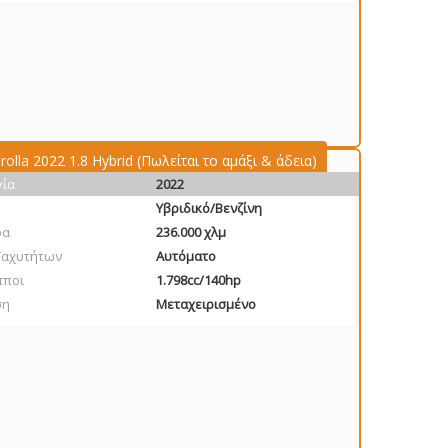
olla 2022 1.8 Hybrid (Πωλείται το αμάξι & άδεια)
γία
2022
Υβριδικό/Βενζίνη
ρα
236.000 χλμ
Ταχυτήτων
Αυτόματο
πποι
1.798cc/140hp
ση
Μεταχειρισμένο