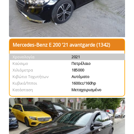
Mercedes-Benz E 200 ’21 avantgarde (1342)
Χρονολογία
2021
Καύσιμο
Πετρέλαιο
Χιλιόμετρα
185000
Κιβώτιο Ταχυτήτων
Αυτόματο
Κυβικά/Ίπποι
1600cc/160hp
Κατάσταση
Μεταχειρισμένο