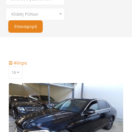
Κλάση Ρύπων
Επαναφορά
ΑΡΧΙΚΗ
Οχήματα
Σύστημα Μη Σύγκρουσης
Φίλτρα
16