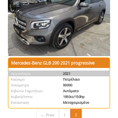
Mercedes-Benz GLB 200 2021 progressive
Χρονολογία
2021
Καύσιμο
Πετρέλαιο
Χιλιόμετρα
93000
Κιβώτιο Ταχυτήτων
Αυτόματο
Κυβικά/Ίπποι
1950cc/150hp
Κατάσταση
Μεταχειρισμένο
2
← Prev
1