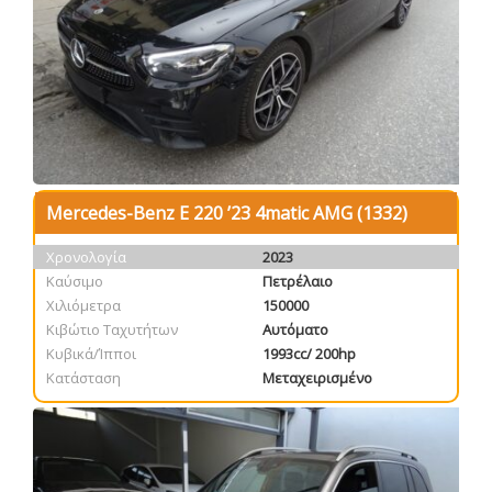
Mercedes-Benz E 220 ’23 4matic AMG (1332)
Χρονολογία
2023
Καύσιμο
Πετρέλαιο
Χιλιόμετρα
150000
Κιβώτιο Ταχυτήτων
Αυτόματο
Κυβικά/Ίπποι
1993cc/ 200hp
Κατάσταση
Μεταχειρισμένο