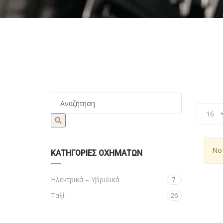
ΑΡΧ
16
No 
ΚΑΤΗΓΟΡΊΕΣ ΟΧΗΜΆΤΩΝ
Ηλεκτρικά – Υβριδικά
7
Ταξί
26