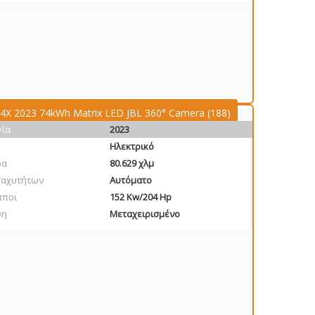
4X 2023 74kWh Matrix LED JBL 360° Camera (188)
γία
2023
Ηλεκτρικό
ρα
80.629 χλμ
Ταχυτήτων
Αυτόματο
πποι
152 Kw/204 Hp
ση
Μεταχειρισμένο