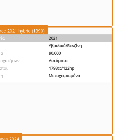
ace 2021 hybrid (1390)
γία
2021
Υβριδικό/Βενζίνη
ρα
90.000
Ταχυτήτων
Αυτόματο
πποι
1798cc/122hp
ση
Μεταχειρισμένο
avia 2024