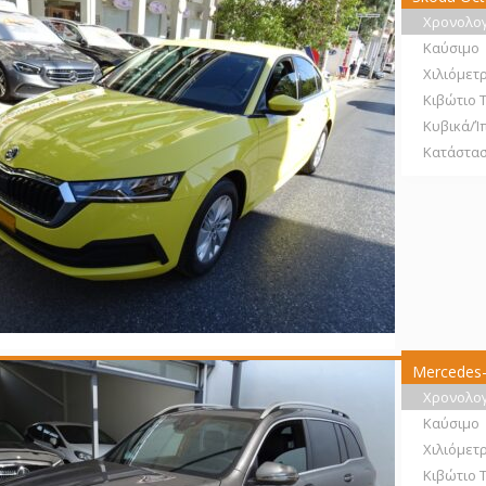
Χρονολο
Καύσιμο
Χιλιόμετ
Κιβώτιο 
Κυβικά/Ί
Κατάστα
Mercedes-
Χρονολο
Καύσιμο
Χιλιόμετ
Κιβώτιο 