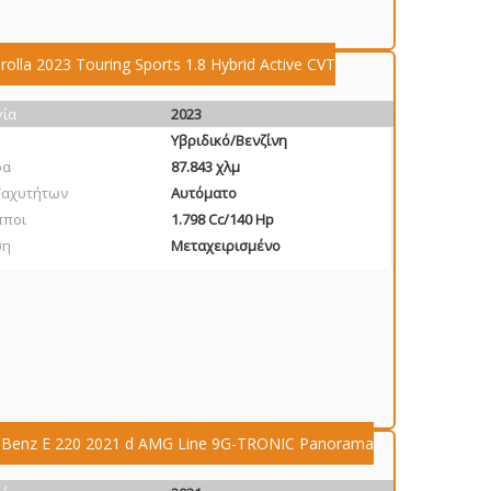
olla 2023 Touring Sports 1.8 Hybrid Active CVT
γία
2023
Υβριδικό/Βενζίνη
ρα
87.843 χλμ
Ταχυτήτων
Αυτόματο
πποι
1.798 Cc/140 Hp
ση
Μεταχειρισμένο
-Benz E 220 2021 d AMG Line 9G-TRONIC Panorama