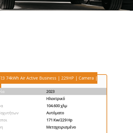
023 74kWh Air Active Business | 229HP | Camera |
γία
2023
Ηλεκτρικό
ρα
104.600 χλμ
Ταχυτήτων
Αυτόματο
πποι
171 Kw/229 Hp
ση
Μεταχειρισμένο