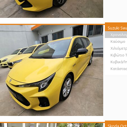
Suzuki Sw
Χρονολο
Καύσιμο
Χιλιόμετ
Κιβώτιο 
Κυβικά/Ί
Κατάστα
Skoda Oct