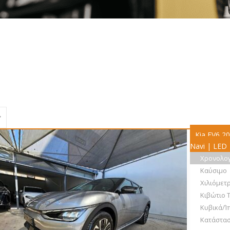
ΙΚΗ
Οχήματα
Immobilizer
Kia EV6 2
Navi | LED
Χρονολο
Καύσιμο
Χιλιόμετ
Κιβώτιο 
Κυβικά/Ί
Κατάστα