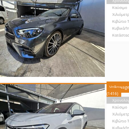
Χρονολο
Καύσιμο
Χιλιόμετ
Κιβώτιο 
Κυβικά/Ί
Κατάστα
Volkswage
(1416)
Χρονολο
Καύσιμο
Χιλιόμετ
Κιβώτιο 
Κυβικά/Ί