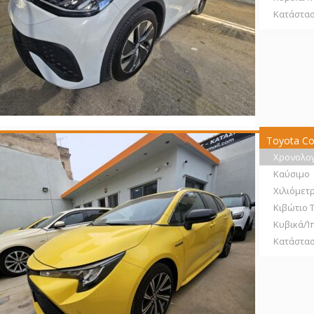
Κατάστα
Toyota Co
Χρονολο
Καύσιμο
Χιλιόμετ
Κιβώτιο 
Κυβικά/Ί
Κατάστα