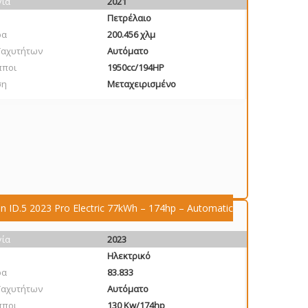
γία
2021
Πετρέλαιο
ρα
200.456 χλμ
Ταχυτήτων
Αυτόματο
πποι
1950cc/194HP
ση
Μεταχειρισμένο
n ID.5 2023 Pro Electric 77kWh – 174hp – Automatic
γία
2023
Ηλεκτρικό
ρα
83.833
Ταχυτήτων
Αυτόματο
πποι
130 Kw/174hp