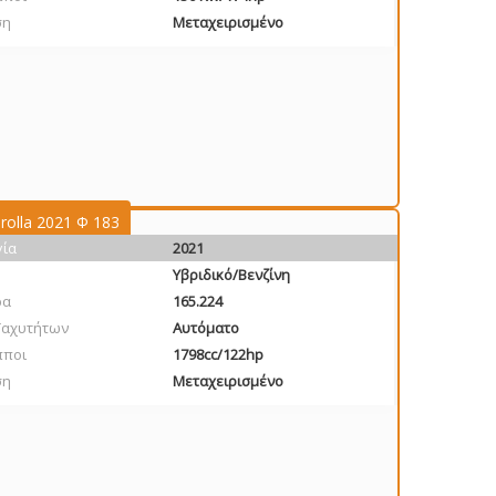
ση
Μεταχειρισμένο
rolla 2021 Φ 183
γία
2021
Υβριδικό/Βενζίνη
ρα
165.224
Ταχυτήτων
Αυτόματο
πποι
1798cc/122hp
ση
Μεταχειρισμένο