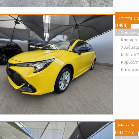
Toyota Cor
(1404)
Χρονολο
Καύσιμο
Χιλιόμετ
Κιβώτιο 
Κυβικά/Ί
Κατάστα
Mercedes
LED (145)