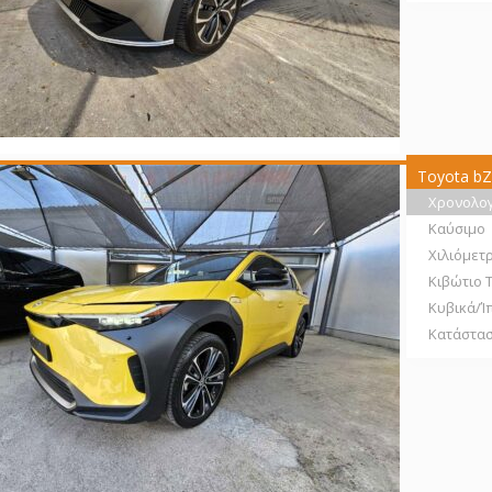
Toyota bZ
Χρονολο
Καύσιμο
Χιλιόμετ
Κιβώτιο 
Κυβικά/Ί
Κατάστα