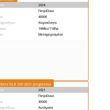
γία
2024
Πετρέλαιο
ρα
40000
Ταχυτήτων
Χειροκίνητο
πποι
1968cc/116hp
ση
Μεταχειρισμένο
Benz GLB 200 2021 progressive
γία
2021
Πετρέλαιο
ρα
93000
Ταχυτήτων
Αυτόματο