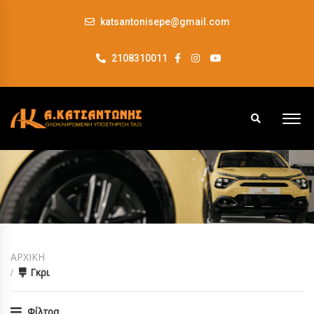
katsantonisepe@gmail.com
2108310011
ΑΡΧΙΚΗ
Γκρι
Φίλτρα