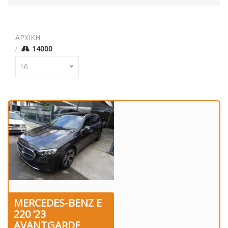
ΑΡΧΙΚΗ
14000
16
MERCEDES-BENZ E
220 ’23
AVANTGARDE