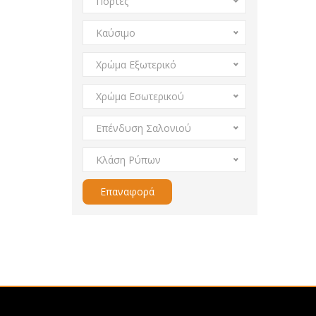
Πόρτες
Καύσιμο
Χρώμα Εξωτερικό
Χρώμα Εσωτερικού
Επένδυση Σαλονιού
Κλάση Ρύπων
Επαναφορά