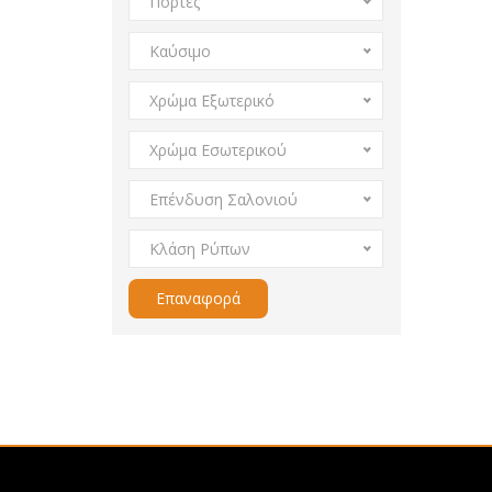
Πόρτες
Καύσιμο
Χρώμα Εξωτερικό
Χρώμα Εσωτερικού
Επένδυση Σαλονιού
Κλάση Ρύπων
Επαναφορά