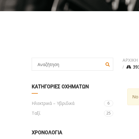
ΑΡΧΙΚΗ
39
ΚΑΤΗΓΟΡΊΕΣ ΟΧΗΜΆΤΩΝ
No 
Ηλεκτρικά – Υβριδικά
6
Ταξί
25
ΧΡΟΝΟΛΟΓΙΑ