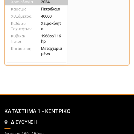
Χρονολογία
2024
Καύσιμο
Πετρέλαιο
Χιλιόμετρα
40000
Κιβώτιο
Χειροκίνητ
Ταχυτήτων
ο
Κυβικά/
1968cc/116
Ίπποι
hp
Κατάσταση
Μεταχειρισ
μένο
ΚΑΤΑΣΤΗΜΑ 1 - ΚΕΝΤΡΙΚΟ
ΔΙΕΥΘΥΝΣΗ
Λιοσίων 160, Αθήνα