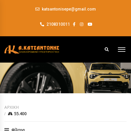
katsantonisepe@gmail.com
2108310011
ΑΡΧΙΚΗ
55.400
Φίλτρα