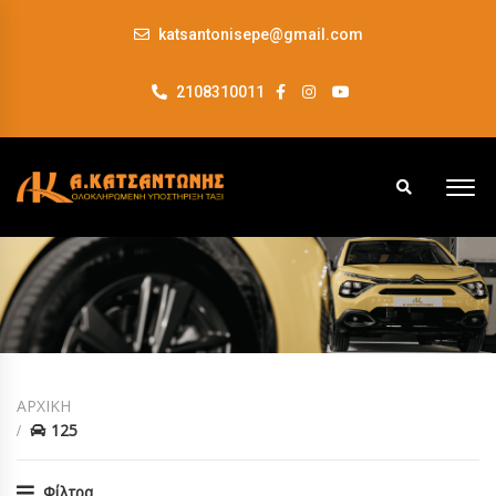
katsantonisepe@gmail.com
2108310011
ΑΡΧΙΚΗ
125
Φίλτρα