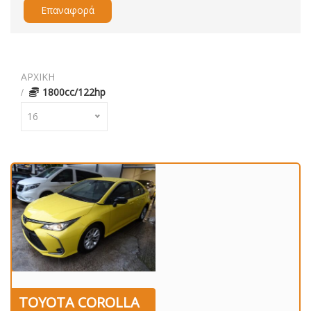
Επαναφορά
ΑΡΧΙΚΗ
1800cc/122hp
16
TOYOTA COROLLA