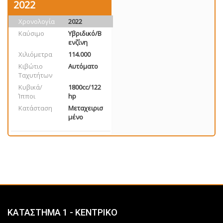
2022
Χρονολογία
2022
Καύσιμο
Υβριδικό/Β
ενζίνη
Χιλιόμετρα
114.000
Κιβώτιο
Αυτόματο
Ταχυτήτων
Κυβικά/
1800cc/122
Ίπποι
hp
Κατάσταση
Μεταχειρισ
μένο
ΚΑΤΑΣΤΗΜΑ 1 - ΚΕΝΤΡΙΚΟ